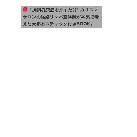
『胸鎖乳突筋を押すだけ! カリスマ
サロンの経絡リンパ整体師が本気で考
えた天然石スティック付きBOOK』