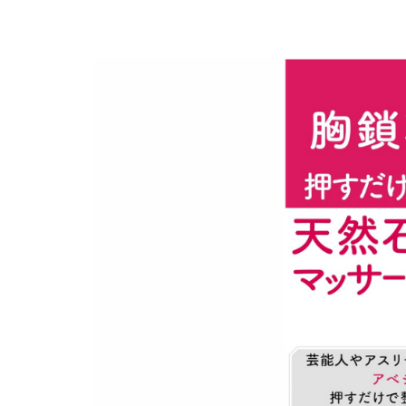
更
新
日
時
: