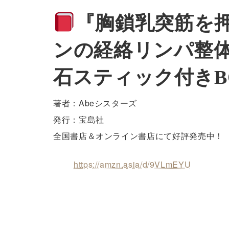
『胸鎖乳突筋を押
ンの経絡リンパ整
石スティック付きB
著者：Abeシスターズ
発行：宝島社
全国書店＆オンライン書店にて好評発売中！
https://amzn.asia/d/9VLmEYU